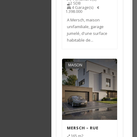
2
SDB
4
Garage(s)
1.398.000
A Mersch, maison
unifamiliale, garage
jumelé, d'une surface
habitable de...
MAISON
MERSCH – RUE
BOUVART – LOT 6
165
m2