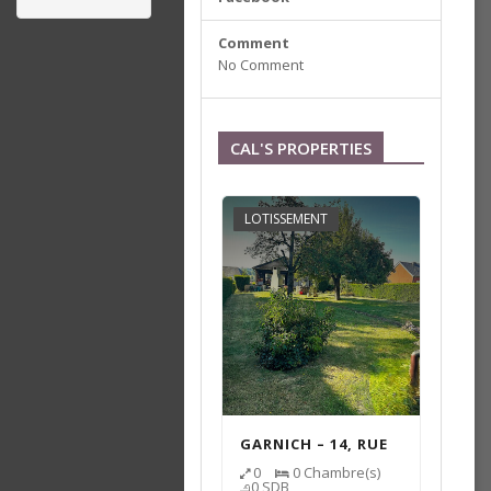
Comment
No Comment
CAL'S PROPERTIES
LOTISSEMENT
GARNICH – 14, RUE
DE LA MONTÉE –
0
0
Chambre(s)
0
SDB
TERRAIN