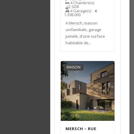
4
Chambre(s)
2
SDB
4
Garage(s)
1.398.000
A Mersch, maison
unifamiliale, garage
jumelé, d'une surface
habitable de...
MAISON
MERSCH – RUE