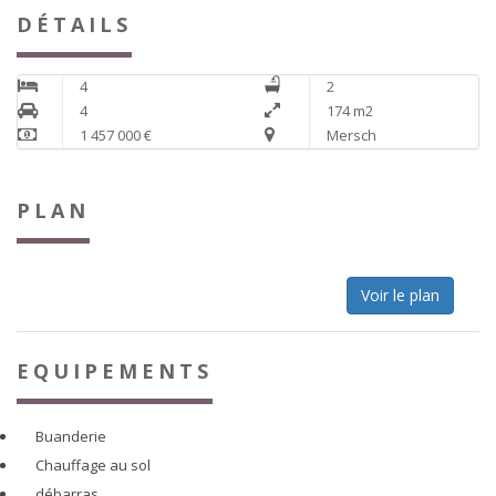
DÉTAILS
4
2
4
174 m2
1 457 000 €
Mersch
PLAN
Voir le plan
EQUIPEMENTS
Buanderie
Chauffage au sol
débarras