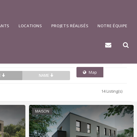
500 km
ANTS
LOCATIONS
PROJETS RÉALISÉS
NOTRE ÉQUIPE
Map
List
E
NAME
14 Listing(s)
MAISON