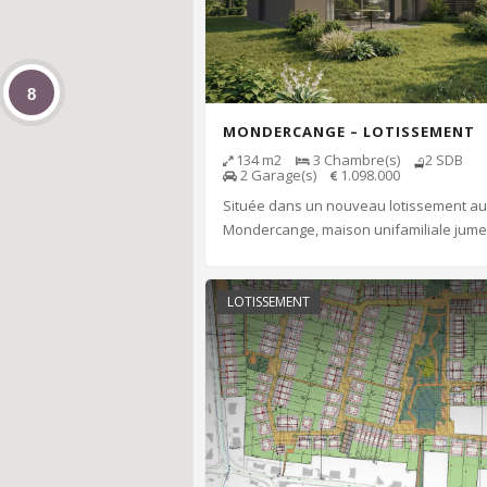
8
MONDERCANGE – LOTISSEMENT
« KUMMERHÉICHT » – LOT 80
134
m2
3
Chambre(s)
2
SDB
2
Garage(s)
1.098.000
Située dans un nouveau lotissement au
Mondercange, maison unifamiliale jumelé
LOTISSEMENT