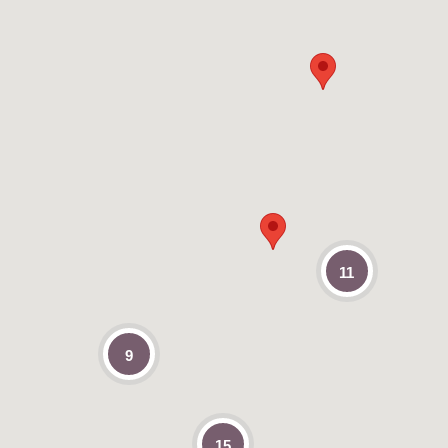
11
9
15