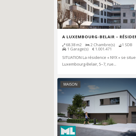
A LUXEMBOURG-BELAIR – RÉSIDE
68.38
m2
2
Chambre(s)
1
SDB
1
Garage(s)
1.001.471
SITUATION La résidence « NYX » se situe
Luxembourg-Belair, 5–7, rue...
MAISON