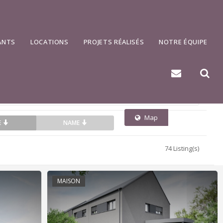
500 km
ANTS
LOCATIONS
PROJETS RÉALISÉS
NOTRE ÉQUIPE
Map
List
E
NAME
74 Listing(s)
MAISON