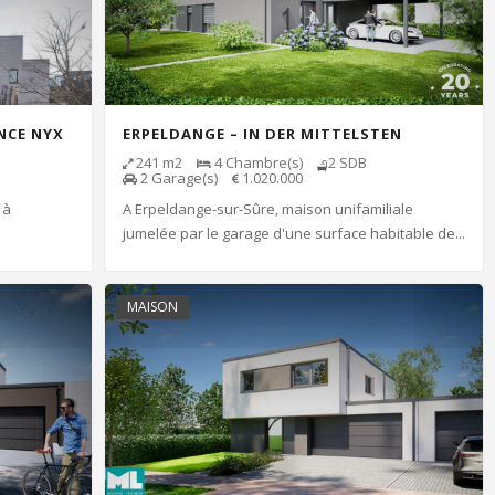
NCE NYX
ERPELDANGE – IN DER MITTELSTEN
GEWAAN – LOT 4A.1
241
m2
4
Chambre(s)
2
SDB
2
Garage(s)
1.020.000
 à
A Erpeldange-sur-Sûre, maison unifamiliale
jumelée par le garage d'une surface habitable de...
MAISON