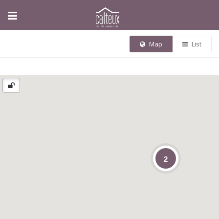
Map
List
2