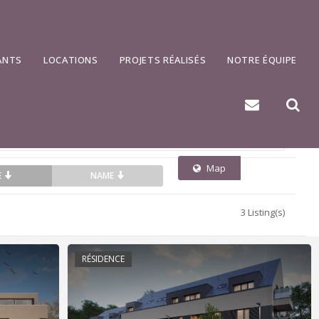
500 km
ANTS
LOCATIONS
PROJETS RÉALISÉS
NOTRE ÉQUIPE
Map
List
E
NAME
3 Listing(s)
RÉSIDENCE