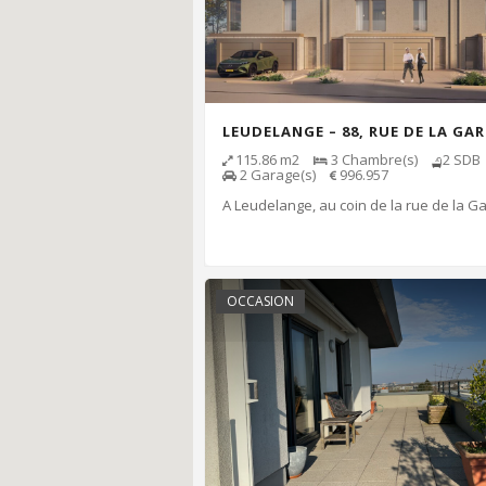
LEUDELANGE – 88, RUE DE LA GAR
115.86
m2
3
Chambre(s)
2
SDB
2
Garage(s)
996.957
A Leudelange, au coin de la rue de la Gar
OCCASION