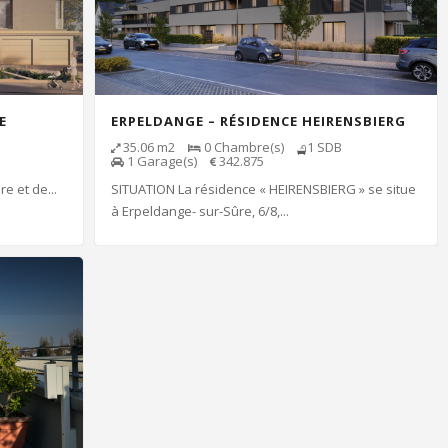
E
ERPELDANGE – RÉSIDENCE HEIRENSBIERG
35.06
m2
0
Chambre(s)
1
SDB
1
Garage(s)
342.875
e et de...
SITUATION La résidence « HEIRENSBIERG » se situe
à Erpeldange- sur-Sûre, 6/8,...