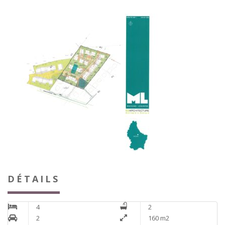
DÉTAILS
4
2
2
160 m2