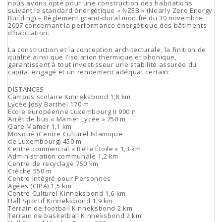
nous avons opté pour une construction des habitations
suivant le standard énergétique « NZEB » (Nearly Zero Energy
Building) – Règlement grand-ducal modifié du 30 novembre
2007 concernant la performance énergétique des bâtiments
d’habitation.
La construction et la conception architecturale, la finition de
qualité ainsi que l’isolation thermique et phonique,
garantissent à tout investisseur une stabilité assurée du
capital engagé et un rendement adéquat certain.
DISTANCES
Campus scolaire Kinneksbond 1,8 km
Lycée Josy Barthel 170 m
Ecole européenne Luxembourg II 900 n
Arrêt de bus « Mamer Lycée » 750 m
Gare Mamer 1,1 km
Mosqué (Centre Culturel Islamique
de Luxembourg) 450 m
Centre commercial « Belle Étoile » 1,3 km
Administration communale 1,2 km
Centre de recyclage 750 km
Crèche 550 m
Centre Intégré pour Personnes
Agées (CIPA) 1,5 km
Centre Culturel Kinneksbond 1,6 km
Hall Sportif Kinneksbond 1,9 km
Terrain de football Kinneksbond 2 km
Terrain de basketball Kinneksbond 2 km