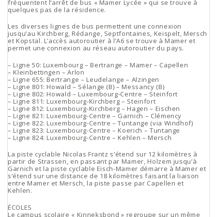
fréquentent l’arrêt de bus « Mamer Lycée » qui se trouve à
quelques pas de la résidence.
Les diverses lignes de bus permettent une connexion
jusqu’au Kirchberg, Rédange, Septfontaines, Keispelt, Mersch
et Kopstal. L’accès autoroutier à l’A6 se trouve à Mamer et
permet une connexion au réseau autoroutier du pays.
– Ligne 50: Luxembourg – Bertrange – Mamer – Capellen
– Kleinbettingen – Arlon
– Ligne 655: Bertrange – Leudelange – Alzingen
– Ligne 801: Howald – Sélange (B) – Messancy (B)
– Ligne 802: Howald – Luxembourg-Centre – Steinfort
– Ligne 811: Luxembourg-Kirchberg – Steinfort
– Ligne 812: Luxembourg-Kirchberg – Hagen – Eischen
– Ligne 821: Luxembourg-Centre – Garnich – Clémency
– Ligne 822: Luxembourg-Centre – Tuntange (via Windhof)
– Ligne 823: Luxembourg-Centre – Koerich – Tuntange
– Ligne 824: Luxembourg-Centre – Kehlen – Mersch
La piste cyclable Nicolas Frantz s’étend sur 12 kilomètres à
partir de Strassen, en passant par Mamer, Holzem jusqu’à
Garnich et la piste cyclable Eisch-Mamer démarre à Mamer et
s’étend sur une distance de 18 kilomètres faisant la liaison
entre Mamer et Mersch, la piste passe par Capellen et
Kehlen.
ÉCOLES
Le campus scolaire « Kinneksbond » regroupe sur un même