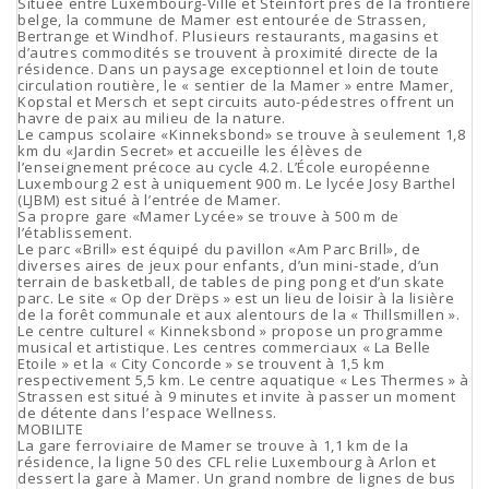
Située entre Luxembourg-Ville et Steinfort près de la frontière
belge, la commune de Mamer est entourée de Strassen,
Bertrange et Windhof. Plusieurs restaurants, magasins et
d’autres commodités se trouvent à proximité directe de la
résidence. Dans un paysage exceptionnel et loin de toute
circulation routière, le « sentier de la Mamer » entre Mamer,
Kopstal et Mersch et sept circuits auto-pédestres offrent un
havre de paix au milieu de la nature.
Le campus scolaire «Kinneksbond» se trouve à seulement 1,8
km du «Jardin Secret» et accueille les élèves de
l’enseignement précoce au cycle 4.2. L’École européenne
Luxembourg 2 est à uniquement 900 m. Le lycée Josy Barthel
(LJBM) est situé à l’entrée de Mamer.
Sa propre gare «Mamer Lycée» se trouve à 500 m de
l’établissement.
Le parc «Brill» est équipé du pavillon «Am Parc Brill», de
diverses aires de jeux pour enfants, d’un mini-stade, d’un
terrain de basketball, de tables de ping pong et d’un skate
parc. Le site « Op der Drëps » est un lieu de loisir à la lisière
de la forêt communale et aux alentours de la « Thillsmillen ».
Le centre culturel « Kinneksbond » propose un programme
musical et artistique. Les centres commerciaux « La Belle
Etoile » et la « City Concorde » se trouvent à 1,5 km
respectivement 5,5 km. Le centre aquatique « Les Thermes » à
Strassen est situé à 9 minutes et invite à passer un moment
de détente dans l’espace Wellness.
MOBILITE
La gare ferroviaire de Mamer se trouve à 1,1 km de la
résidence, la ligne 50 des CFL relie Luxembourg à Arlon et
dessert la gare à Mamer. Un grand nombre de lignes de bus