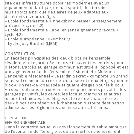
site des infrastructures scolaires modernes avec un
équipement didactique, un hall sportif, des terrains
multisports ainsi que des aires de jeux adaptés aux
différents niveaux d’âge.
– Ecole fondamentale Kinneksbond Mamer (enseignement
précoce > cycle 4.2)
– Ecole fondamentale Capellen (enseignement précoce >
cycle 4.2)
– Ecole européenne Luxembourg II
– Lycée Josy Barthel (LJBM)
CONSTRUCTION
En façades principales des deux blocs de l’ensemble
résidentiel « Le Jardin Secret » se trouvent les entrées pour
piétons. L’accès au garage commun est situé à l’opposé et est
partagé avec celui de l’ensemble résidentiel « Molène ».
L’ensemble résidentiel « Le Jardin Secret » comporte un grand
sous-sol commun, un rez-de-chaussée et deux étages pour le
bloc A; un rez-de -chaussée et quatre étages pour le bloc B.
Au sous-sol nous retrouvons les emplacements privatifs, les
garages privatifs, les caves, les locaux communs et autres
locaux techniques. Les étages et le rez-de-chaussée des
deux blocs sont réservés à l‘habitation ou toute destination
admise par les règlements administratifs afférents.
CONSCIENCE
ENVIRONNEMENTALE
Dans le contexte actuel du développement durable ainsi que
de l’économie de l’énergie et de son fort renchérissement