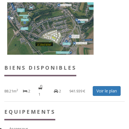
BIENS DISPONIBLES
Voir le plan
2
88.21m
2
2
941.939 €
1
EQUIPEMENTS
Ascenseur