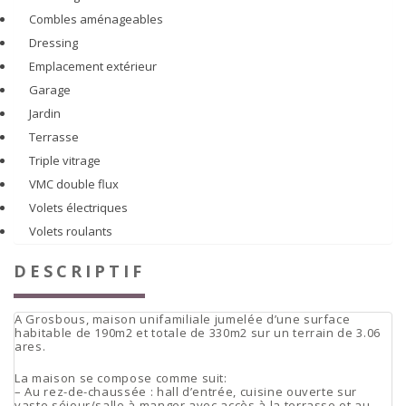
Combles aménageables
Dressing
Emplacement extérieur
Garage
Jardin
Terrasse
Triple vitrage
VMC double flux
Volets électriques
Volets roulants
DESCRIPTIF
A Grosbous, maison unifamiliale jumelée d’une surface
habitable de 190m2 et totale de 330m2 sur un terrain de 3.06
ares.
La maison se compose comme suit:
– Au rez-de-chaussée : hall d’entrée, cuisine ouverte sur
vaste séjour/salle à manger avec accès à la terrasse et au