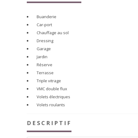
Buanderie
Car-port
Chauffage au sol
Dressing
Garage
Jardin
Réserve
Terrasse
Triple vitrage
VMC double flux
Volets électriques
Volets roulants
DESCRIPTIF