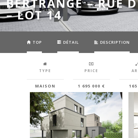
BERTRANGE – RUE 
– LOT 14
TOP
DÉTAIL
DESCRIPTION
TYPE
PRICE
AR
MAISON
1 695 000 €
165